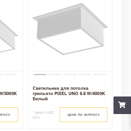
Светильник для потолка
W/3000K
грильято PIXEL UNO 8.8 W/4000K
Белый
тесь с выбором
ы – перейдите в
* цена с НДС
ПРОСУ
ЦЕНА ПО ЗАПРОСУ
22%
и нажмите кнопку
бходимые пункты с
с, а в «способе