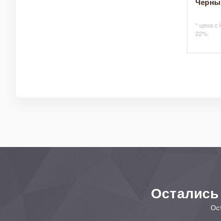
Черны
Доставка в регион
Ижевск и Удмурт
* цена с
Заказы по Ижевску
22%
Доставка по УР о
промежуток време
Остались
Ос