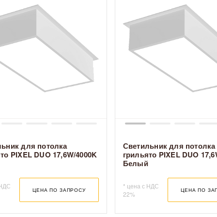
доставка
ьник для потолка
Светильник для потолка
то PIXEL DUO 17,6W/4000K
грильято PIXEL DUO 17,6
Оплата
й
Белый
После того, как вы определи
продукции, которые вам нужн
 НДС
* цена с НДС
ЦЕНА ПО ЗАПРОСУ
ЦЕНА ПО ЗА
22%
корзину с выбранными товарами 
«оформить заказ». Заполните нео
информацией для связи и адре