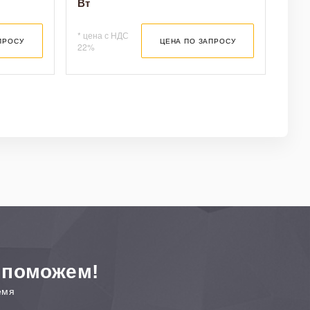
Вт
доставки.
* цена с НДС
ПРОСУ
ЦЕНА ПО ЗАПРОСУ
иема заказа.
22%
 в указанный Вами
 поможем!
емя