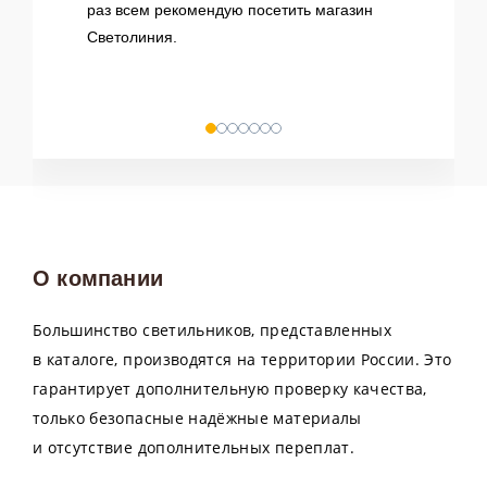
раз всем рекомендую посетить магазин
Доставка в регионы занимает от 3 до 10 дней с
Светолиния.
момента отгрузки заказа в службу доставки.
Ижевск и Удмуртская республика
Заказы по Ижевску доставляются с 8:30 до 17:30 в
течение 1-2 дней с момента приема заказа.
Доставка по УР осуществляется с 8:30 до 17:30.
Вечерняя доставка и доставка в указанный Вами
промежуток времени оговаривается
индивидуально.
О компании
Большинство светильников, представленных
в каталоге, производятся на территории России. Это
гарантирует дополнительную проверку качества,
только безопасные надёжные материалы
и отсутствие дополнительных переплат.