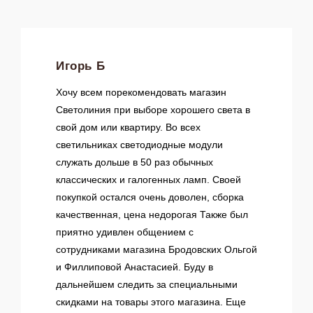
- подготовка и направление ответов на мои
запросы;
- направление в мой адрес информации, в том
числе рекламной, о мероприятиях/товарах/
услугах/работах Оператора.
Игорь Б
Настоящее согласие действует до момента его
Хочу всем порекомендовать магазин
отзыва путем направления соответствующего
уведомления на электронный адрес
Светолиния при выборе хорошего света в
info@svetolinia.ru
. В случае отзыва мною согласия
свой дом или квартиру. Во всех
на обработку персональных данных Оператор
Доставка
светильниках светодиодные модули
вправе продолжить обработку персональных
данных без моего согласия при наличии
служать дольше в 50 раз обычных
Доставка заказов в регионы России
оснований, указанных в пунктах 2 – 11 части 1
осуществляется транспортной компанией.
классических и галогенных ламп. Своей
статьи 6, части 2 статьи 10 и части 2 статьи 11
Доставка заказов осуществляется «до двери».
покупкой остался очень доволен, сборка
Федерального закона №152-ФЗ «О персональных
Также, по желанию, возможен самовывоз заказов
данных» от 27.07.2006 г.
качественная, цена недорогая Также был
из пунктов выдачи транспортной компании в
Вашем городе. Перед передачей заказов в
приятно удивлен общением с
транспортную компанию наши сотрудники
сотрудниками магазина Бродовских Ольгой
осуществляют осмотр и тщательную упаковку
и Филлиповой Анастасией. Буду в
товара для междугородней перевозки.
дальнейшем следить за специальными
скидками на товары этого магазина. Еще
Сроки доставки в регионы России